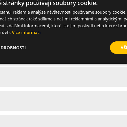
 stránky používají soubory cookie.
obsahu, reklam a analýze návštěvnosti používáme soubory cookie.
Dokumenty
Spustit
ašich stránek také sdílíme s našimi reklamními a analytickými par
ke stažení
video
 s dalšími informacemi, které jste jim poskytli nebo které shro
služeb.
Více informací
ODROBNOSTI
VŠ