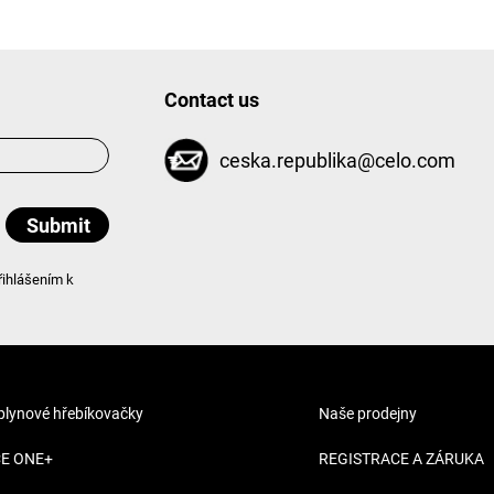
Contact us
ceska.republika@celo.com
řihlášením k
 plynové hřebíkovačky
Naše prodejny
CE ONE+
REGISTRACE A ZÁRUKA