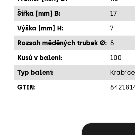
Šířka [mm] B:
17
Výška [mm] H:
7
Rozsah měděných trubek Ø:
8
Kusů v balení:
100
Typ balení:
Krabice
GTIN:
842181