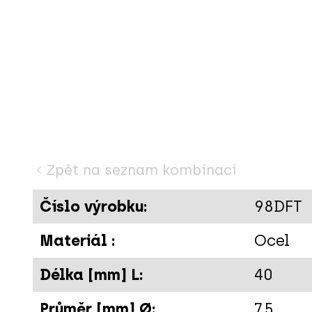
Zpět na seznam kombinací
A
Číslo výrobku:
98DFT
Materiál :
Ocel
Délka [mm] L:
40
Průměr [mm] Ø:
7.5