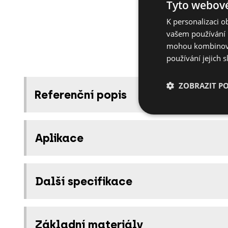
Tyto webové
K personalizaci 
vašem používání n
mohou kombinovat
používání jejich 
ZOBRAZIT P
Referenční popis
Aplikace
Další specifikace
Základní materiály