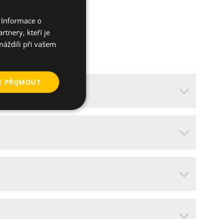
 Informace o
tnery, kteří je
máždili při vašem
E PŘIJMOUT