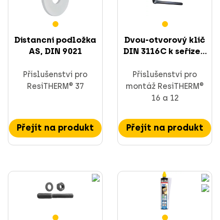
CELO kotevní technika
Distancni podložka
Dvou-otvorový klíč
AS, DIN 9021
DIN 3116C k seříze...
Příslušenství pro
Příslušenství pro
ResiTHERM® 37
montáž ResiTHERM®
Montážní a nosné prvky
16 a 12
Ukončené výrobky
Přejít na produkt
Přejít na produkt
Rychlé lankové zavěšení