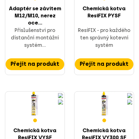
Adaptér se závitem
Chemická kotva
M12/M10, nerez
ResiFIX PYSF
oce...
Příslušenství pro
ResiFIX - pro každého
distanční montážní
ten správný kotevní
systém...
systém
Přejít na produkt
Přejít na produkt
Chemická kotva
Chemická kotva
ResiFIX VYSF
ResiFIX VY300 SF