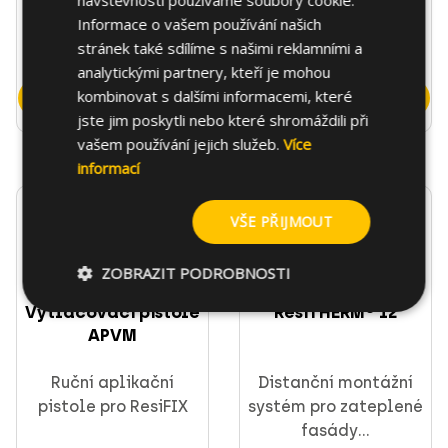
návštěvnosti používáme soubory cookie.
pistole pro ResiFIX
pistole pro ResiFIX
Informace o vašem používání našich
stránek také sdílíme s našimi reklamními a
analytickými partnery, kteří je mohou
kombinovat s dalšími informacemi, které
Přejít na produkt
Přejít na produkt
jste jim poskytli nebo které shromáždili při
vašem používání jejich služeb.
Více
informací
VŠE PŘIJMOUT
ZOBRAZIT PODROBNOSTI
Vytlačovací pistole
ResiTHERM® 12
APVM
Ruční aplikační
Distanční montážní
pistole pro ResiFIX
systém pro zateplené
fasády...