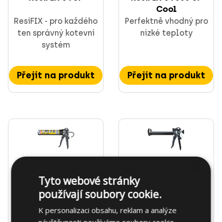
Cool
ResiFIX - pro každého
Perfektně vhodný pro
ten správný kotevní
nízké teploty
systém
Přejít na produkt
Přejít na produkt
×
Tyto webové stránky
Vytlačovací pistole
Vytlačovací pistole
používají soubory cookie.
APP 300
APP 380
K personalizaci obsahu, reklam a analýze
Ruční aplikační
Ruční aplikační