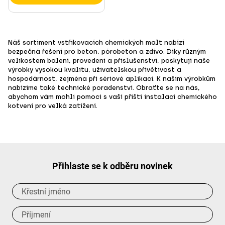
Náš sortiment vstřikovacích chemických malt nabízí
bezpečná řešení pro beton, pórobeton a zdivo. Díky různým
velikostem balení, provedení a příslušenství, poskytují naše
výrobky vysokou kvalitu, uživatelskou přívětivost a
hospodárnost, zejména při sériové aplikaci. K našim výrobkům
nabízíme také technické poradenství. Obraťte se na nás,
abychom vám mohli pomoci s vaší příští instalací chemického
kotvení pro velká zatížení.
Přihlaste se k odběru novinek