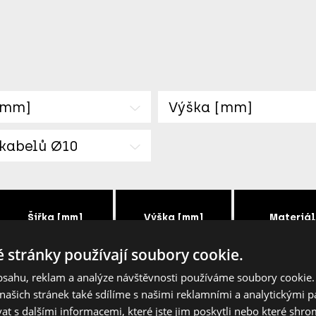
[mm]
Výška [mm]
 kabelů Ø10
Šířka [mm]
Výška [mm]
Materiál
 stránky používají soubory cookie.
22
16.8
Nylon
obsahu, reklam a analýze návštěvnosti používáme soubory cookie.
ašich stránek také sdílíme s našimi reklamními a analytickými par
20
15
Nylon
 s dalšími informacemi, které jste jim poskytli nebo které shro