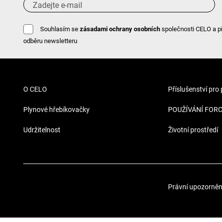
Souhlasím se
zásadami ochrany osobních
společnosti CELO a p
odběru newsletteru
O CELO
Příslušenství pro
Plynové hřebíkovačky
POUŽÍVÁNÍ FOR
Udržitelnost
Životní prostředí
Právní upozorněn