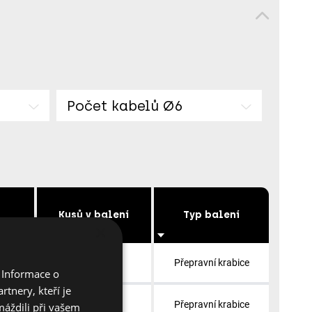
Počet kabelů Ø6
Kusů v balení
Typ balení
×
50
Přepravní krabice
 Informace o
tnery, kteří je
100
Přepravní krabice
máždili při vašem