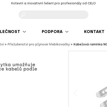
Kotevní a inovativní řešení pro profesionály od CELO
F
LEČNOST
PODPORA
KONTAKT
tví
Příslušenství pro plynové hřebíkovačky
Kabelová ramínka N
chytka umožňuje
ce kabelů podle