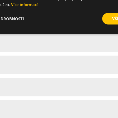
služeb.
Více informací
20
16.8
Nylon
ODROBNOSTI
VŠ