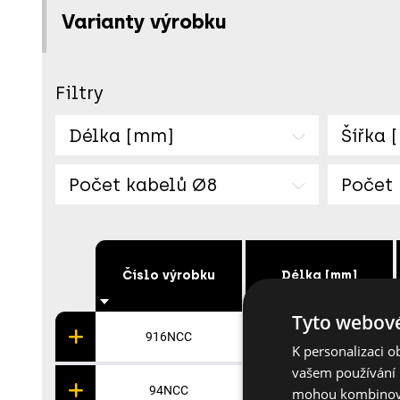
Varianty výrobku
Filtry
Délka [mm]
Šířka 
Počet kabelů Ø8
Počet
Číslo výrobku
Délka [mm]
Tyto webové
916NCC
222
K personalizaci 
vašem používání n
94NCC
75
mohou kombinovat