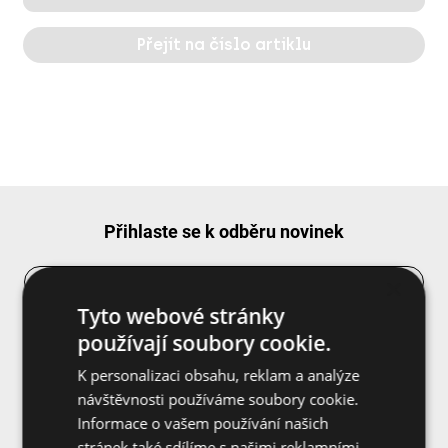
Přejít na číslo artiklu
Přihlaste se k odběru novinek
×
Tyto webové stránky
používají soubory cookie.
K personalizaci obsahu, reklam a analýze
návštěvnosti používáme soubory cookie.
Informace o vašem používání našich
Souhlasím se
zásadami ochrany osobních
společnosti CELO a
přihlášením k odběru newsletteru
stránek také sdílíme s našimi reklamními