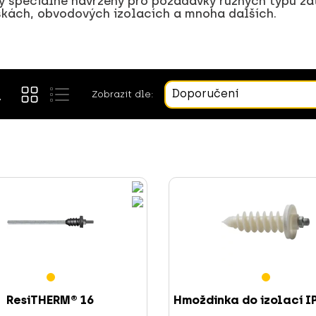
ly speciálně navrženy pro požadavky různých typů za
skách, obvodových izolacích a mnoha dalších.
Doporučení
Zobrazit dle:
ResiTHERM® 16
Hmoždinka do izolací I