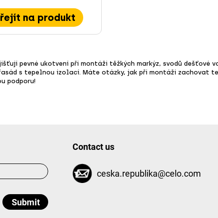
řejít na produkt
šťují pevné ukotvení při montáži těžkých markýz, svodů dešťové vo
ád s tepelnou izolací. Máte otázky, jak při montáži zachovat tep
ou podporu!
Contact us
ceska.republika@celo.com