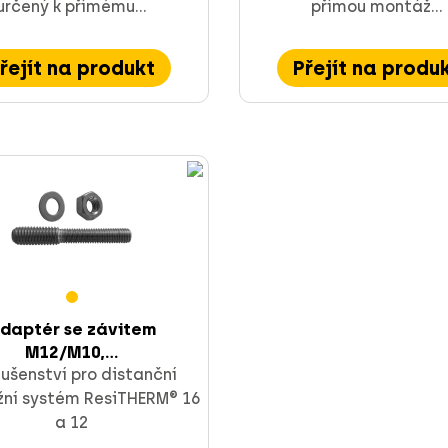
určený k přímému...
přímou montáž...
řejít na produkt
Přejít na produ
daptér se závitem
M12/M10,...
lušenství pro distanční
ní systém ResiTHERM® 16
a 12