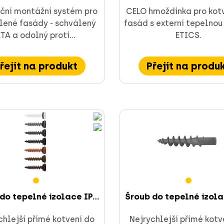
ční montážní systém pro
CELO hmoždinka pro kot
lené fasády - schválený
fasád s externí tepelnou
ETA a odolný proti...
ETICS.
řejít na produkt
Přejít na produ
do tepelné izolace IP...
Šroub do tepelné izolac
chlejší přímé kotvení do
Nejrychlejší přímé kotv