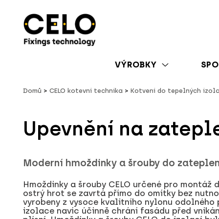
VÝROBKY
SPO
Domů
CELO kotevní technika
Kotvení do tepelných izol
Upevnění na zatepl
Moderní hmoždinky a šrouby do zateplen
Hmoždinky a šrouby CELO určené pro montáž do
ostrý hrot se zavrtá přímo do omítky bez nutn
vyrobeny z vysoce kvalitního nylonu odolného 
izolace navíc účinně chrání fasádu před vnikán