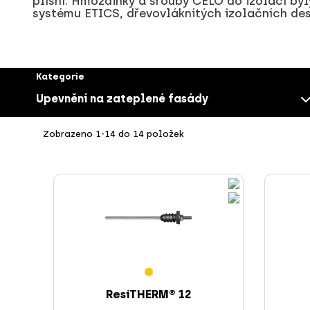
plísní. Hmoždinky a šrouby CELO do izolací by
systému ETICS, dřevovláknitých izolačních de
Kategorie
Upevnění na zateplené fasády
Zobrazeno 1-14 do 14 položek
Montážní a nosné prvky
Ukončené výrobky
Rychlé lankové zavěšení
ResiTHERM® 12