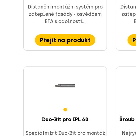
Distanční montážní systém pro
Distan
zateplené fasády - osvědčení
zatep
ETA s odolností...
CELO kotevní technika
Přejít na produkt
P
Duo-Bit pro IPL 60
Šroub 
Speciální bit Duo-Bit pro montáž
Nejry