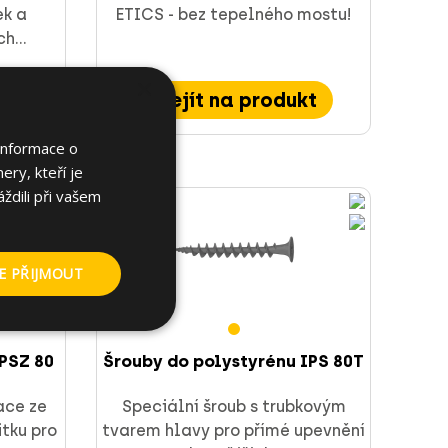
ek a
ETICS - bez tepelného mostu!
h...
×
kt
Přejít na produkt
Informace o
ery, kteří je
ždili při vašem
E PŘIJMOUT
IPSZ 80
Šrouby do polystyrénu IPS 80T
ace ze
Speciální šroub s trubkovým
tku pro
tvarem hlavy pro přímé upevnění