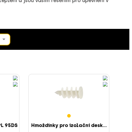
teplení a jsou vaším řešením pro upevnění v
PL 95DS
Hmoždinky pro izolační desk...