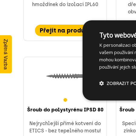
hmoždinek do izolací IPL60
dře
obv
Přejít na produkt
P
Tyto webové
Zpětná Vazba
K personalizaci o
vašem používání na
mohou kombinovat 
používání jejich s
ZOBRAZIT P
Šroub do polystyrénu IPSD 80
Šroub 
Nejrychlejší přímé kotvení do
Speci
ETICS - bez tepelného mostu!
zink