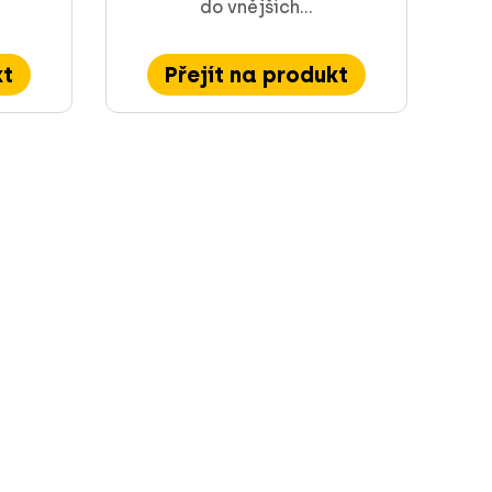
do vnějších...
kt
Přejít na produkt