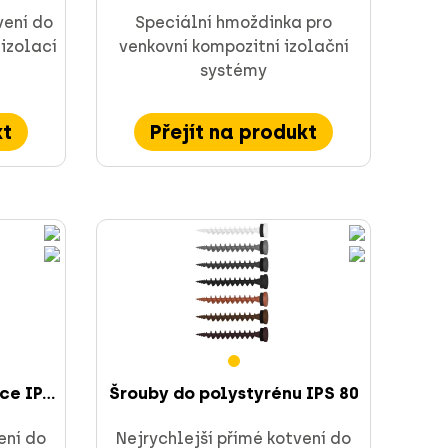
vení do
Speciální hmoždinka pro
 izolací
venkovní kompozitní izolační
systémy
kt
Přejít na produkt
e IP...
Šrouby do polystyrénu IPS 80
ení do
Nejrychlejší přímé kotvení do