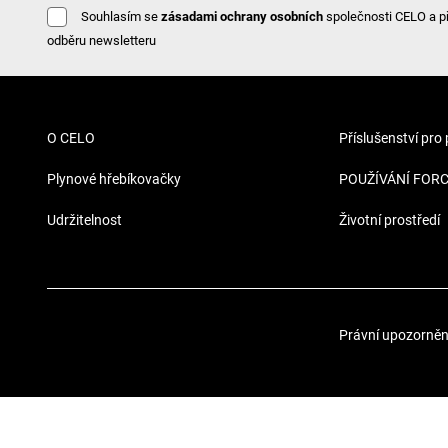
Souhlasím se
zásadami ochrany osobních
společnosti CELO a p
odběru newsletteru
O CELO
Příslušenství pro
Plynové hřebíkovačky
POUŽÍVÁNÍ FOR
Udržitelnost
Životní prostředí
Právní upozorněn