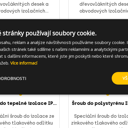
vovláknitých desek a
dřevovláknitých des
odových izolačních...
obvodových izolačníc
řejít na produkt
Přejít na produ
 stránky používají soubory cookie.
bsahu, reklam a analýze návštěvnosti používáme soubory cookie. 
šich stránek také sdílíme s našimi reklamními a analytickými partn
s dalšími informacemi, které jste jim poskytli nebo které shromá
lužeb.
Více informací
ODROBNOSTI
VŠ
do tepelné izolace IP...
Šroub do polystyrénu 
ální šroub do izolace ze
Speciální šroub do izol
ového tlakového odlitku
zinkového tlakového odli