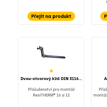
Přejít na produkt
P
Dvou-otvorový klíč DIN 3116...
A
Příslušenství pro montáž
Přís
ResiTHERM® 16 a 12
montáž