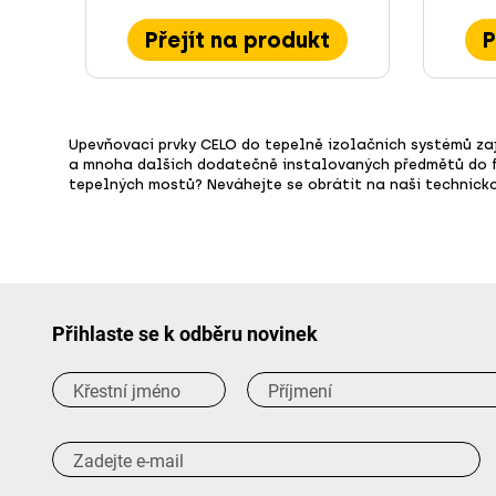
Přejít na produkt
P
Upevňovací prvky CELO do tepelně izolačních systémů zaji
a mnoha dalších dodatečně instalovaných předmětů do fas
tepelných mostů? Neváhejte se obrátit na naši technick
Přihlaste se k odběru novinek