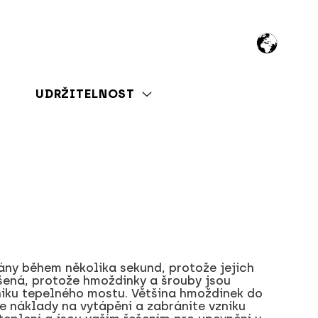
UDRŽITELNOST
ny během několika sekund, protože jejich
ušená, protože hmoždinky a šrouby jsou
zniku tepelného mostu. Většina hmoždinek do
te náklady na vytápění a zabráníte vzniku