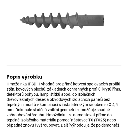
Popis výrobku
Hmoždinka IPSD-H vhodná pro přímé kotvení spojovacích profilů
stěn, kovových plechů, základních ochranných profilů, krytů říms,
detektorů pohybu, lamp, štítků apod. do izolačních
dřevovláknitých desek a obvodových izolačních panelů bez
tepelných mostů v kombinaci s instalatérským šroubem o Ø 4,5
mm. Dokonale sladěná vnitřní geometrie umožňuje snadné
zašroubování šroubu. Hmoždinku lze namontovat přímo do
tepelně-izolačního materiálu pomocí nástavce TX (TX25) nebo
případně znovu i vyšroubovat. Další výhodou je, že po demontáži