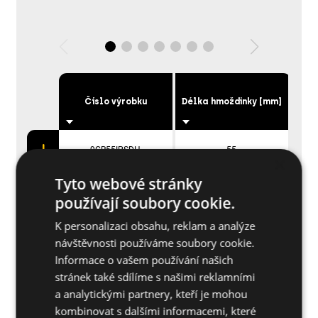
Číslo výrobku
Délka hmoždinky [mm]
Mon
9GR55IPSDH
55
×
Tyto webové stránky
používají soubory cookie.
Aplikace
K personalizaci obsahu, reklam a analýze
návštěvnosti používáme soubory cookie.
Informace o vašem používání našich
Další specifikace
stránek také sdílíme s našimi reklamními
a analytickými partnery, kteří je mohou
kombinovat s dalšími informacemi, které
Základní materiály