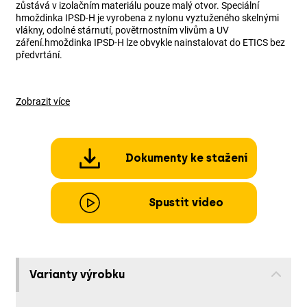
zůstává v izolačním materiálu pouze malý otvor. Speciální
hmoždinka IPSD-H je vyrobena z nylonu vyztuženého skelnými
vlákny, odolné stárnutí, povětrnostním vlivům a UV
záření.hmoždinka IPSD-H lze obvykle nainstalovat do ETICS bez
předvrtání.
Zobrazit více
Dokumenty ke stažení
Spustit video
Varianty výrobku